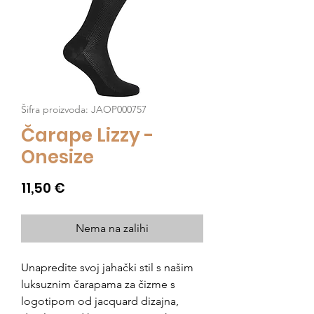
Šifra proizvoda: JAOP000757
Čarape Lizzy -
Onesize
Cijena
11,50 €
Nema na zalihi
Unapredite svoj jahački stil s našim
luksuznim čarapama za čizme s
logotipom od jacquard dizajna,