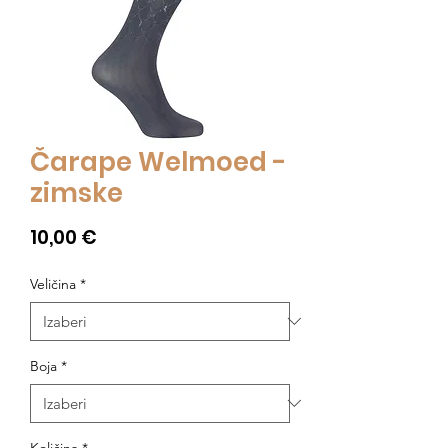
Čarape Welmoed -
zimske
Cijena
10,00 €
Veličina
*
Boja
*
Količina
*