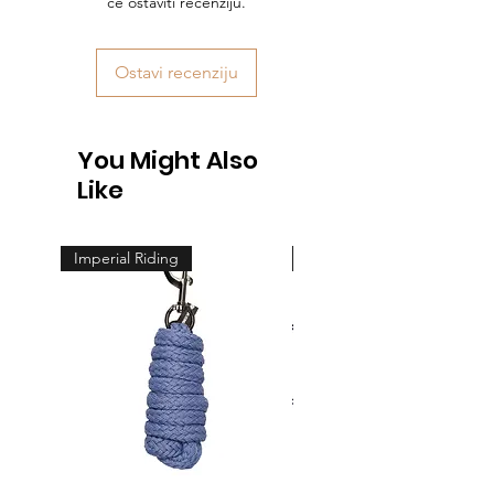
će ostaviti recenziju.
Ostavi recenziju
You Might Also
Like
Imperial Riding
Feeling