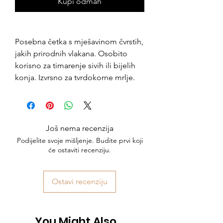
Kupi odmah
Posebna četka s mješavinom čvrstih,
jakih prirodnih vlakana. Osobito
korisno za timarenje sivih ili bijelih
konja. Izvrsno za tvrdokorne mrlje.
Još nema recenzija
Podijelite svoje mišljenje. Budite prvi koji
će ostaviti recenziju.
Ostavi recenziju
You Might Also