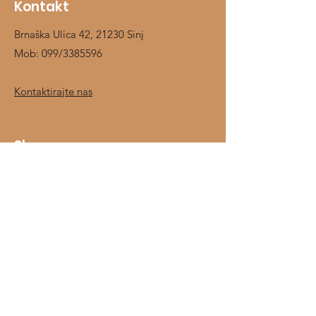
Kontakt
Brnaška Ulica 42, 21230 Sinj
Mob:
099/3385596
Kontaktirajte nas
Shop
Jahači
Konji
Prehrambeni dodaci
Štalska oprema
O nama
Kontakt