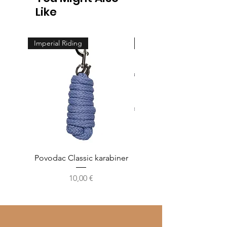
Like
Imperial Riding
Feeling
Povodac Classic karabiner
Žvala cheeck - jedno
Cijena
10,00 €