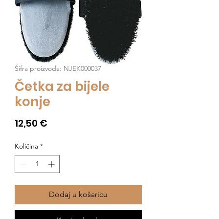
Šifra proizvoda: NJEK000037
Četka za bijele
konje
Cijena
12,50 €
Količina
*
Dodaj u košaricu