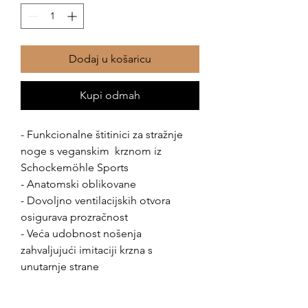
Dodaj u košaricu
Kupi odmah
- Funkcionalne štitinici za stražnje
noge s veganskim krznom iz
Schockemöhle Sports
- Anatomski oblikovane
- Dovoljno ventilacijskih otvora
osigurava prozračnost
- Veća udobnost nošenja
zahvaljujući imitaciji krzna s
unutarnje strane