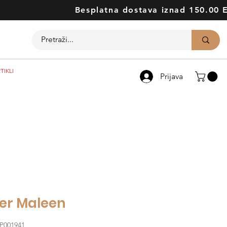
Besplatna dostava iznad 150.00 
TIKLI
Prijava
fer Maleen
OP001941