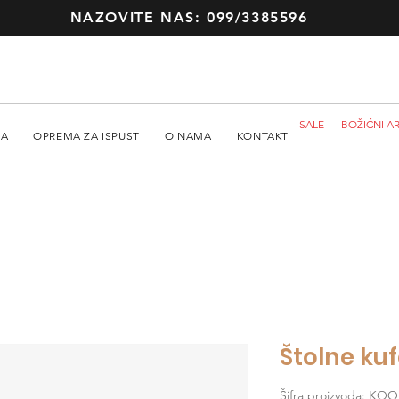
NAZOVITE NAS: 099/3385596
SALE
BOŽIĆNI AR
MA
OPREMA ZA ISPUST
O NAMA
KONTAKT
Štolne ku
Šifra proizvoda: KO