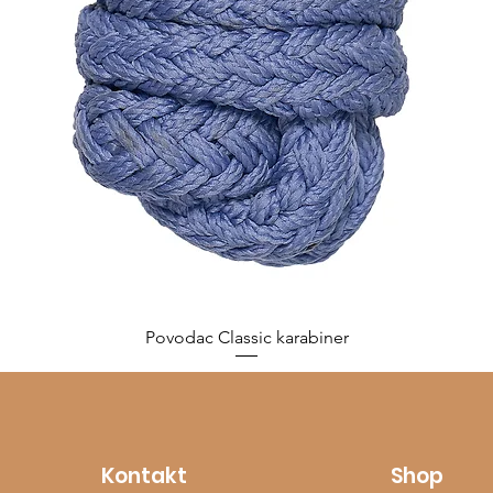
Povodac Classic karabiner
Cijena
10,00 €
Kontakt
Shop