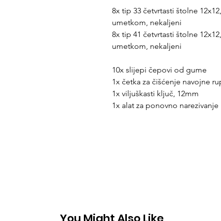
8x tip 33 četvrtasti štolne 12x1
umetkom, nekaljeni
8x tip 41 četvrtasti štolne 12x
umetkom, nekaljeni
10x slijepi čepovi od gume
1x četka za čišćenje navojne r
1x viljuškasti ključ, 12mm
1x alat za ponovno narezivanje
You Might Also Like