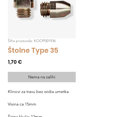
Šifra proizvoda: KOOP001936
Štolne Type 35
Cijena
1,70 €
Nema na zalihi
Klinovi za travu bez widia umetka
Visina ca 15mm
Širina kluča: 12mm