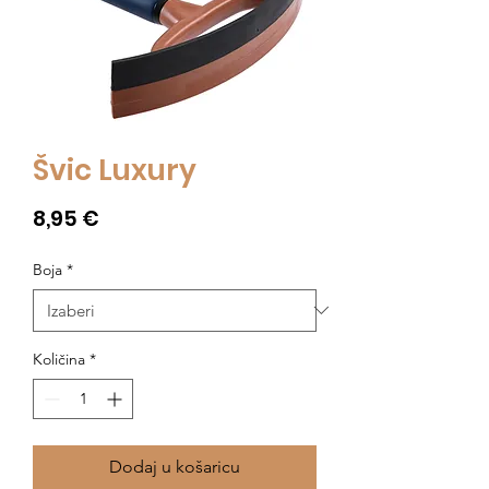
Švic Luxury
Cijena
8,95 €
Boja
*
Količina
*
Dodaj u košaricu