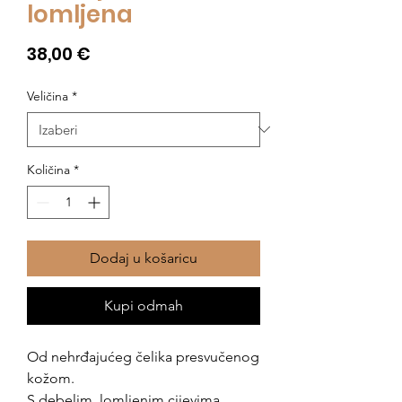
lomljena
Cijena
38,00 €
Veličina
*
Količina
*
Dodaj u košaricu
Kupi odmah
Od nehrđajućeg čelika presvučenog
kožom.
S debelim, lomljenim cijevima.