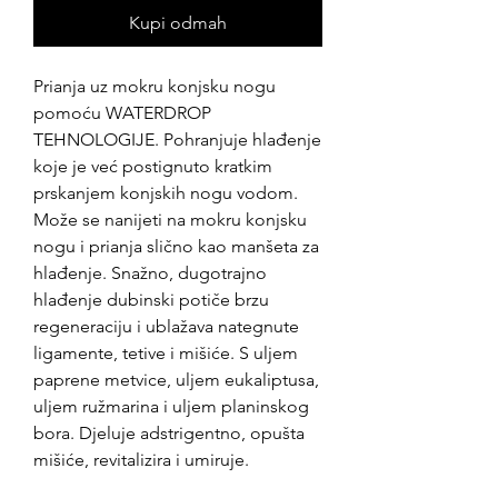
Kupi odmah
Prianja uz mokru konjsku nogu
pomoću WATERDROP
TEHNOLOGIJE. Pohranjuje hlađenje
koje je već postignuto kratkim
prskanjem konjskih nogu vodom.
Može se nanijeti na mokru konjsku
nogu i prianja slično kao manšeta za
hlađenje. Snažno, dugotrajno
hlađenje dubinski potiče brzu
regeneraciju i ublažava nategnute
ligamente, tetive i mišiće. S uljem
paprene metvice, uljem eukaliptusa,
uljem ružmarina i uljem planinskog
bora. Djeluje adstrigentno, opušta
mišiće, revitalizira i umiruje. ​