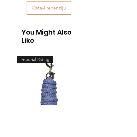
Ostavi recenziju
You Might Also
Like
Imperial Riding
Feeling
Povodac Classic karabiner
Žvala cheeck - jedno