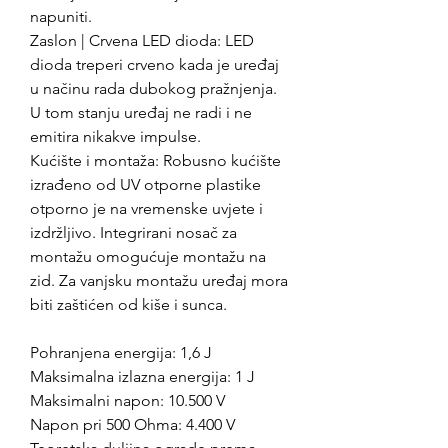
napuniti.
Zaslon | Crvena LED dioda: LED
dioda treperi crveno kada je uređaj
u načinu rada dubokog pražnjenja.
U tom stanju uređaj ne radi i ne
emitira nikakve impulse.
Kućište i montaža: Robusno kućište
izrađeno od UV otporne plastike
otporno je na vremenske uvjete i
izdržljivo. Integrirani nosač za
montažu omogućuje montažu na
zid. Za vanjsku montažu uređaj mora
biti zaštićen od kiše i sunca.
Pohranjena energija: 1,6 J
Maksimalna izlazna energija: 1 J
Maksimalni napon: 10.500 V
Napon pri 500 Ohma: 4.400 V