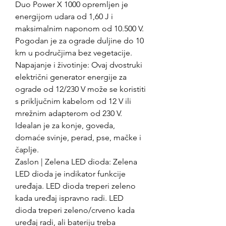
Duo Power X 1000 opremljen je
energijom udara od 1,60 J i
maksimalnim naponom od 10.500 V.
Pogodan je za ograde duljine do 10
km u područjima bez vegetacije.
Napajanje i životinje: Ovaj dvostruki
električni generator energije za
ograde od 12/230 V može se koristiti
s priključnim kabelom od 12 V ili
mrežnim adapterom od 230 V.
Idealan je za konje, goveda,
domaće svinje, perad, pse, mačke i
čaplje.
Zaslon | Zelena LED dioda: Zelena
LED dioda je indikator funkcije
uređaja. LED dioda treperi zeleno
kada uređaj ispravno radi. LED
dioda treperi zeleno/crveno kada
uređaj radi, ali bateriju treba