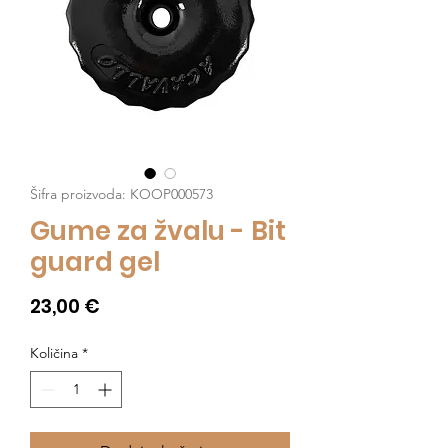
Šifra proizvoda: KOOP000573
Gume za žvalu - Bit
guard gel
Cijena
23,00 €
Količina
*