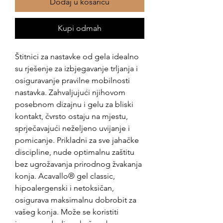
Dodaj u košaricu
Kupi odmah
Štitnici za nastavke od gela idealno
su rješenje za izbjegavanje trljanja i
osiguravanje pravilne mobilnosti
nastavka. Zahvaljujući njihovom
posebnom dizajnu i gelu za bliski
kontakt, čvrsto ostaju na mjestu,
sprječavajući neželjeno uvijanje i
pomicanje. Prikladni za sve jahačke
discipline, nude optimalnu zaštitu
bez ugrožavanja prirodnog žvakanja
konja. Acavallo® gel classic,
hipoalergenski i netoksičan,
osigurava maksimalnu dobrobit za
vašeg konja. Može se koristiti