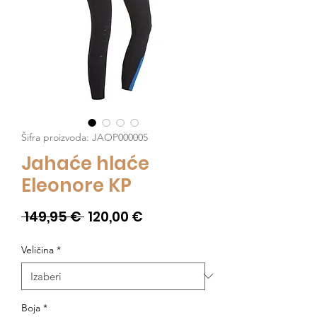
Šifra proizvoda: JAOP000005
Jahaće hlaće
Eleonore KP
Redovna
Cijena
 149,95 € 
120,00 €
cijena
s
Veličina
*
popustom
Boja
*