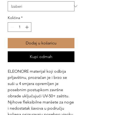
Količina
*
Dodaj u košaricu
Kupi odmah
ELEONORE materijal koji odbija
prljavštinu, prozračan je i brzo se
suši u 4 smjera opremljen je
posebnim postupkom završne
obrade uključujući UV-50+ zaštitu.
Njihove fleksibilne manšete za noge
i nedostatak šavova u području
koljena osiguravaju posebno visoku