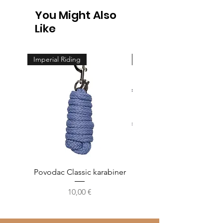
You Might Also
Like
Imperial Riding
Feeling
Povodac Classic karabiner
Žvala cheeck - jedno
Cijena
10,00 €