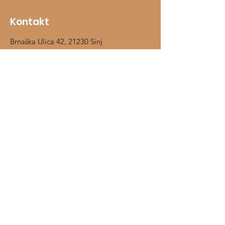
Kontakt
Brnaška Ulica 42, 21230 Sinj
Mob:
099/3385596
Kontaktirajte nas
Shop
Jahači
Konji
Prehrambeni dodaci
Štalska oprema
O nama
Kontakt