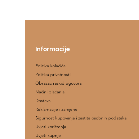
Informacije
Politika kolačića
Politika privatnosti
Obrazac raskid ugovora
Načini plaćanja
Dostava
Reklamacije i zamjene
Sigurnost kupovanja i zaštita osobnih podataka
Uvjeti korištenja
Uvjeti kupnje