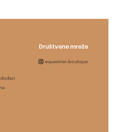
Društvene mreže
equestrian.boutique
 dodaci
ma