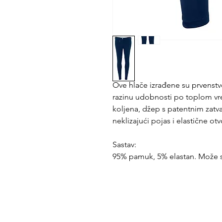
Ove hlače izrađene su prvenst
razinu udobnosti po toplom vr
koljena, džep s patentnim zatv
neklizajući pojas i elastične ot
Sastav:
95% pamuk, 5% elastan. Može se 