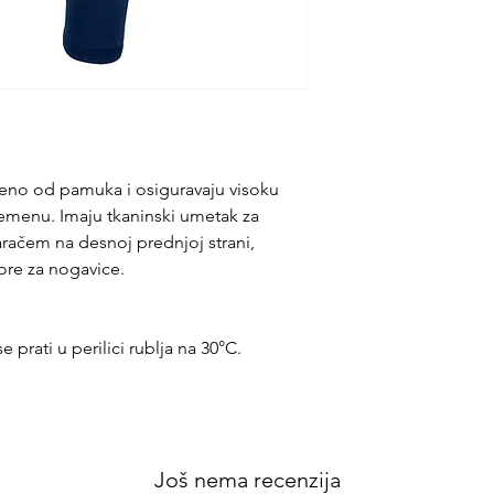
veno od pamuka i osiguravaju visoku
emenu. Imaju tkaninski umetak za
aračem na desnoj prednjoj strani,
vore za nogavice.
prati u perilici rublja na 30°C.
Još nema recenzija