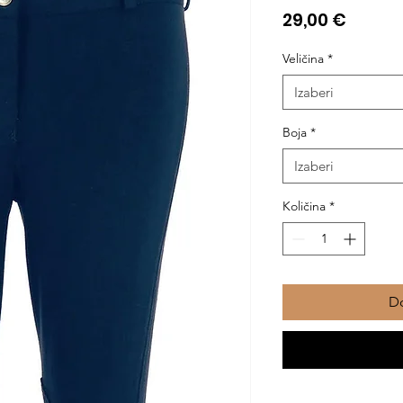
Cijena
29,00 €
Veličina
*
Izaberi
Boja
*
Izaberi
Količina
*
Do