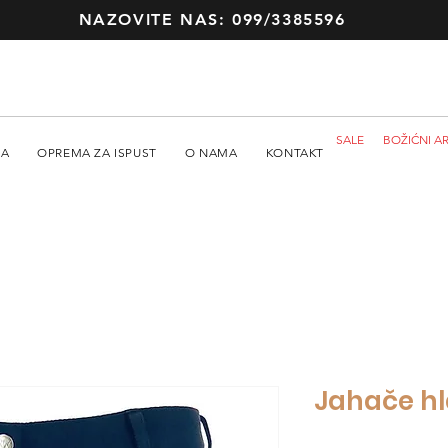
NAZOVITE NAS: 099/3385596
SALE
BOŽIĆNI AR
MA
OPREMA ZA ISPUST
O NAMA
KONTAKT
Jahače hl