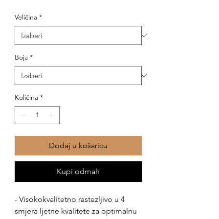
cijena
s
Veličina
*
popustom
Boja
*
Količina
*
Dodaj u košaricu
Kupi odmah
- Visokokvalitetno rastezljivo u 4
smjera ljetne kvalitete za optimalnu