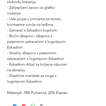
slobodu kretanja
- Zalijepljeni šavovi za glatko
nošenje
- Uski pojas s omčama za remen,
kontrastne omče na leđima
- Zatvarač s Eskadron kopčom
- Bočni džepovi i džepovi s
patentnim zatvaračem s logotipom
Eskadron
- Stražnji džepovi s patentnim
zatvaračem s logotipom Eskadron
- Eskadron držač za koljena otporan
na abraziju
- Elastične manžete za noge s
logotipom Eskadron
Materijal: 78% Poliamid, 22% Elastan