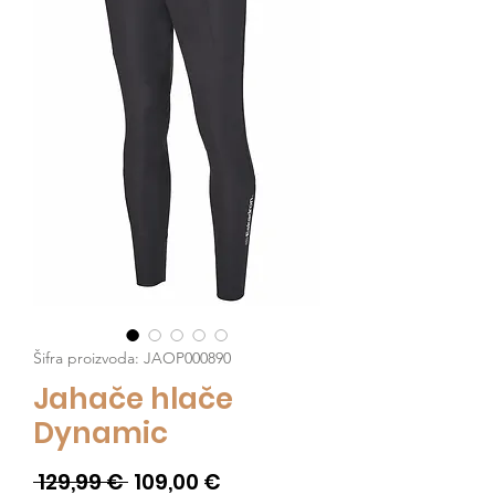
Šifra proizvoda: JAOP000890
Jahače hlače
Dynamic
Redovna
Cijena
 129,99 € 
109,00 €