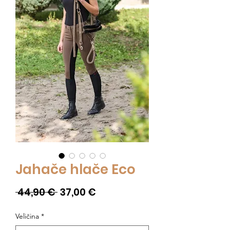
Jahače hlače Eco
Redovna
Cijena
 44,90 € 
37,00 €
cijena
s
Veličina
*
popustom