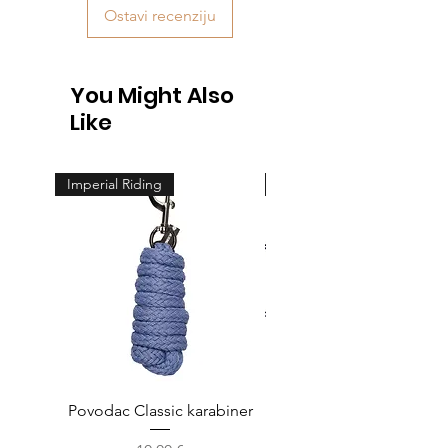
Ostavi recenziju
You Might Also
Like
Imperial Riding
Feeling
Povodac Classic karabiner
Žvala cheeck - jedno