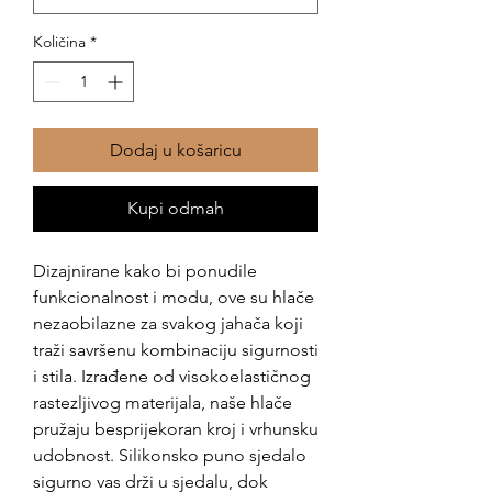
Količina
*
Dodaj u košaricu
Kupi odmah
Dizajnirane kako bi ponudile
funkcionalnost i modu, ove su hlače
nezaobilazne za svakog jahača koji
traži savršenu kombinaciju sigurnosti
i stila. Izrađene od visokoelastičnog
rastezljivog materijala, naše hlače
pružaju besprijekoran kroj i vrhunsku
udobnost. Silikonsko puno sjedalo
sigurno vas drži u sjedalu, dok