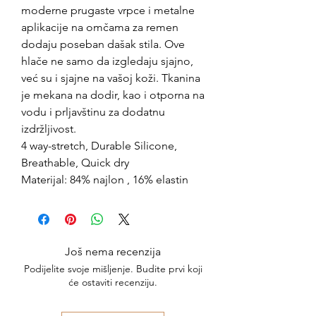
moderne prugaste vrpce i metalne
aplikacije na omčama za remen
dodaju poseban dašak stila. Ove
hlače ne samo da izgledaju sjajno,
već su i sjajne na vašoj koži. Tkanina
je mekana na dodir, kao i otporna na
vodu i prljavštinu za dodatnu
izdržljivost.
4 way-stretch, Durable Silicone,
Breathable, Quick dry
Materijal: 84% najlon , 16% elastin
Još nema recenzija
Podijelite svoje mišljenje. Budite prvi koji
će ostaviti recenziju.