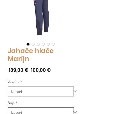
Jahače hlače
Marijn
Redovna
Cijena
 139,00 € 
100,00 €
cijena
s
Veličina
*
popustom
Boja
*