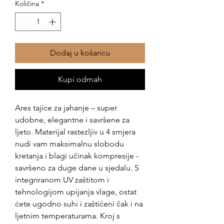
Količina
*
Dodaj u košaricu
Kupi odmah
Ares tajice za jahanje – super
udobne, elegantne i savršene za
ljeto. Materijal rastezljiv u 4 smjera
nudi vam maksimalnu slobodu
kretanja i blagi učinak kompresije -
savršeno za duge dane u sjedalu. S
integriranom UV zaštitom i
tehnologijom upijanja vlage, ostat
ćete ugodno suhi i zaštićeni čak i na
ljetnim temperaturama. Kroj s