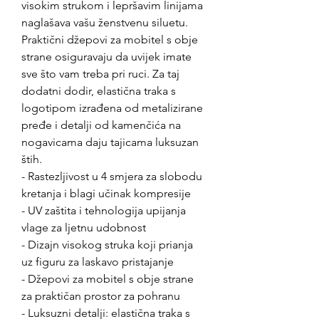
visokim strukom i lepršavim linijama
naglašava vašu ženstvenu siluetu.
Praktični džepovi za mobitel s obje
strane osiguravaju da uvijek imate
sve što vam treba pri ruci. Za taj
dodatni dodir, elastična traka s
logotipom izrađena od metalizirane
pređe i detalji od kamenčića na
nogavicama daju tajicama luksuzan
štih.
- Rastezljivost u 4 smjera za slobodu
kretanja i blagi učinak kompresije
- UV zaštita i tehnologija upijanja
vlage za ljetnu udobnost
- Dizajn visokog struka koji prianja
uz figuru za laskavo pristajanje
- Džepovi za mobitel s obje strane
za praktičan prostor za pohranu
- Luksuzni detalji: elastična traka s