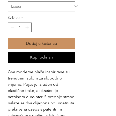
Količina
*
Dodaj u košaricu
Kupi odmah
Ove moderne hlače inspirirane su
trenutnim stilom za slobodno
vrijeme. Pojas je izrađen od
elastične trake, a ukrašen je
natpisom euro-star. S prednje strane
nalaze se dva dijagonalno umetnuta
prekrivena džepa s patentnim
zatvaračem s malim izvlakačima.