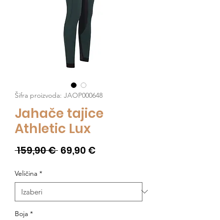
Šifra proizvoda: JAOP000648
Jahače tajice
Athletic Lux
Redovna
Cijena
 159,90 € 
69,90 €
cijena
s
Veličina
*
popustom
Boja
*