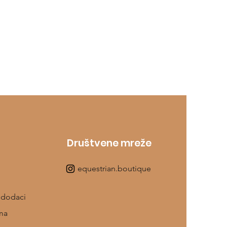
Društvene mreže
equestrian.boutique
 dodaci
ma