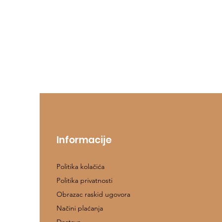
Informacije
Politika kolačića
Politika privatnosti
Obrazac raskid ugovora
Načini plaćanja
Dostava