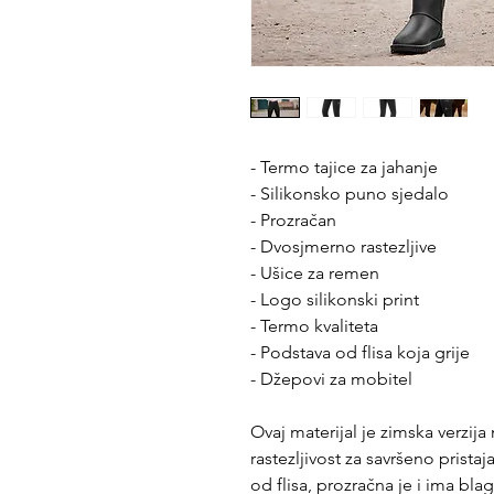
- Termo tajice za jahanje
- Silikonsko puno sjedalo
- Prozračan
- Dvosjmerno rastezljive
- Ušice za remen
- Logo silikonski print
- Termo kvaliteta
- Podstava od flisa koja grije
- Džepovi za mobitel
Ovaj materijal je zimska verzija 
rastezljivost za savršeno prist
od flisa, prozračna je i ima blagi