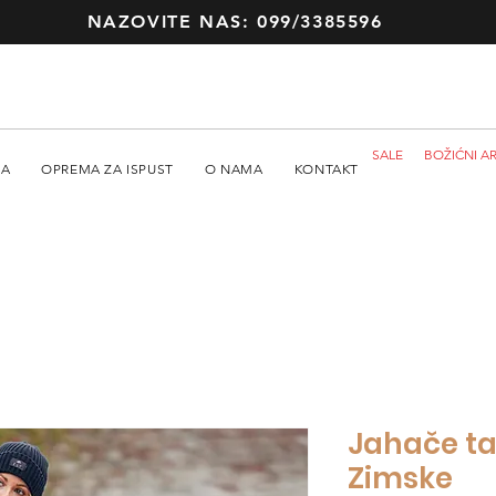
NAZOVITE NAS: 099/3385596
SALE
BOŽIĆNI AR
MA
OPREMA ZA ISPUST
O NAMA
KONTAKT
Jahače taj
Zimske