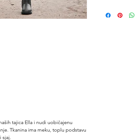
naših tajica Ella i nudi uobičajenu
ajanje. Tkanina ima meku, toplu podstavu
 sjaj.