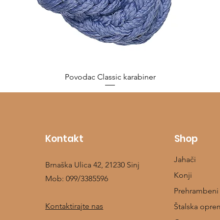
Povodac Classic karabiner
Cijena
10,00 €
Kontakt
Shop
Jahači
Brnaška Ulica 42, 21230 Sinj
Konji
Mob:
099/3385596
Prehrambeni
Kontaktirajte nas
Štalska opre