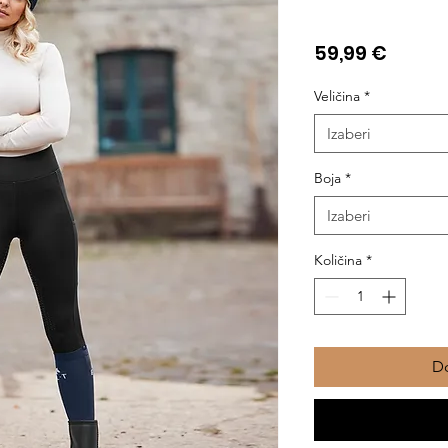
Cijena
59,99 €
Veličina
*
Izaberi
Boja
*
Izaberi
Količina
*
Do