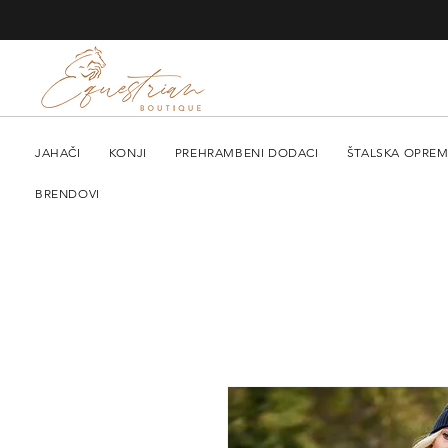
JAHAČI
KONJI
PREHRAMBENI DODACI
ŠTALSKA OPRE
BRENDOVI