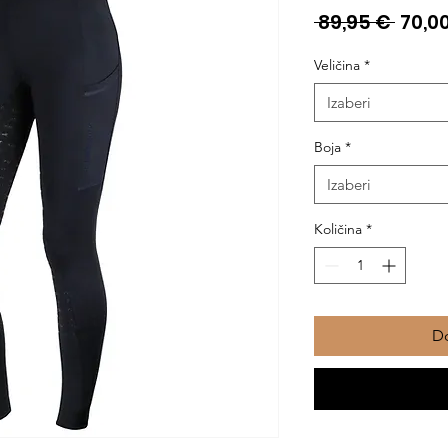
Redo
 89,95 € 
70,0
cijen
Veličina
*
Izaberi
Boja
*
Izaberi
Količina
*
Do