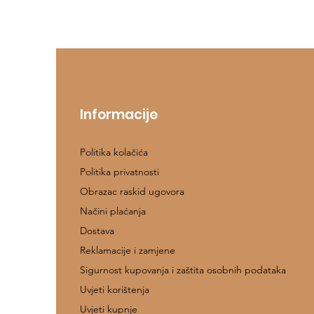
Informacije
Politika kolačića
Politika privatnosti
Obrazac raskid ugovora
Načini plaćanja
Dostava
Reklamacije i zamjene
Sigurnost kupovanja i zaštita osobnih podataka
Uvjeti korištenja
Uvjeti kupnje