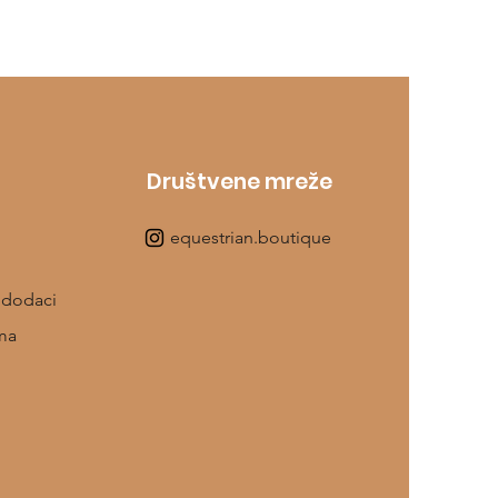
Društvene mreže
equestrian.boutique
 dodaci
ma