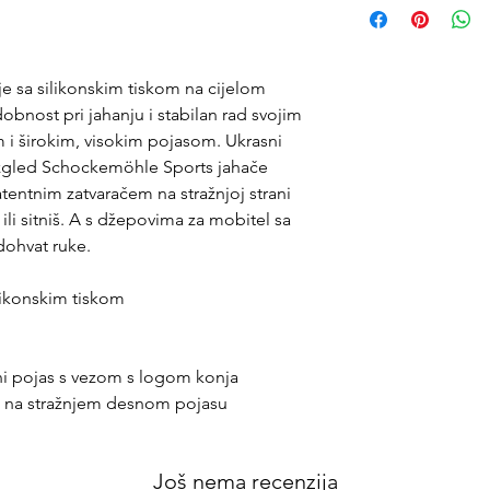
je sa silikonskim tiskom na cijelom
bnost pri jahanju i stabilan rad svojim
m i širokim, visokim pojasom. Ukrasni
izgled Schockemöhle Sports jahače
atentnim zatvaračem na stražnjoj strani
ili sitniš. A s džepovima za mobitel sa
adohvat ruke.
silikonskim tiskom
ani pojas s vezom s logom konja
m na stražnjem desnom pojasu
Još nema recenzija