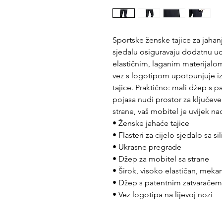
Sportske ženske tajice za jahan
sjedalu osiguravaju dodatnu udo
elastičnim, laganim materijalo
vez s logotipom upotpunjuje 
tajice. Praktično: mali džep s p
pojasa nudi prostor za ključeve 
strane, vaš mobitel je uvijek n
• Ženske jahaće tajice
• Flasteri za cijelo sjedalo sa 
• Ukrasne pregrade
• Džep za mobitel sa strane
• Širok, visoko elastičan, mek
• Džep s patentnim zatvarače
• Vez logotipa na lijevoj nozi