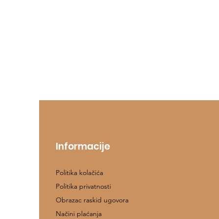
Informacije
Politika kolačića
Politika privatnosti
Obrazac raskid ugovora
Načini plaćanja