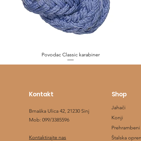
Povodac Classic karabiner
Cijena
10,00 €
Kontakt
Shop
Jahači
Brnaška Ulica 42, 21230 Sinj
Konji
Mob:
099/3385596
Prehrambeni
Kontaktirajte nas
Štalska opre