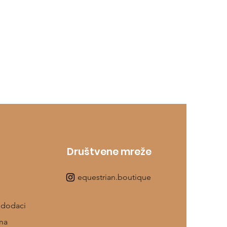
Društvene mreže
equestrian.boutique
 dodaci
ma