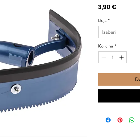
Cijena
3,90 €
Boja
*
Izaberi
Količina
*
Do