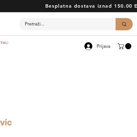
Besplatna dostava iznad 150.00 
TIKLI
Prijava
švic