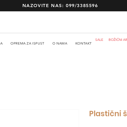
NAZOVITE NAS: 099/3385596
SALE
BOŽIĆNI AR
MA
OPREMA ZA ISPUST
O NAMA
KONTAKT
Plastični 