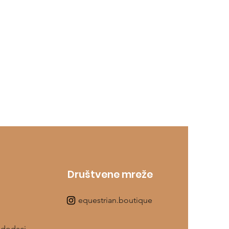
Društvene mreže
equestrian.boutique
 dodaci