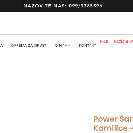
NAZOVITE NAS: 099/3385596
SALE
BOŽIĆNI AR
MA
OPREMA ZA ISPUST
O NAMA
KONTAKT
Power Ša
Kamilice 