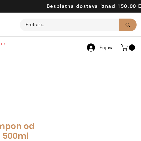
Besplatna dostava iznad 150.00 
TIKLI
Prijava
mpon od
- 500ml