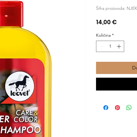
Šifra proizvoda: NJE
Cijena
14,00 €
Količina
*
Do