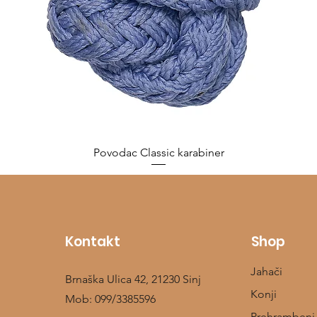
Povodac Classic karabiner
Cijena
10,00 €
Kontakt
Shop
Jahači
Brnaška Ulica 42, 21230 Sinj
Konji
Mob:
099/3385596
Prehrambeni