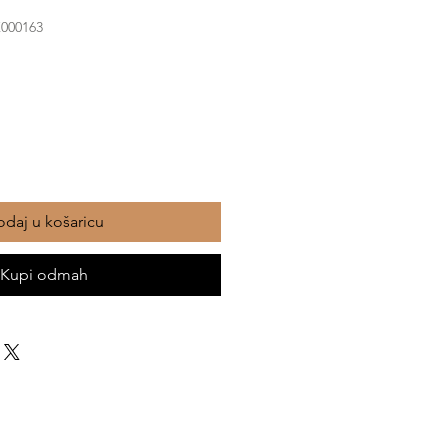
K000163
daj u košaricu
Kupi odmah