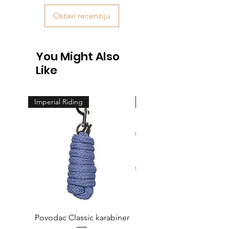
Ostavi recenziju
You Might Also
Like
Imperial Riding
Feeling
Povodac Classic karabiner
Žvala cheeck - jedno