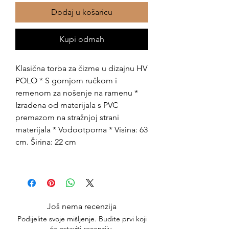
Dodaj u košaricu
Kupi odmah
Klasična torba za čizme u dizajnu HV
POLO * S gornjom ručkom i
remenom za nošenje na ramenu *
Izrađena od materijala s PVC
premazom na stražnjoj strani
materijala * Vodootporna * Visina: 63
cm. Širina: 22 cm
Još nema recenzija
Podijelite svoje mišljenje. Budite prvi koji
će ostaviti recenziju.