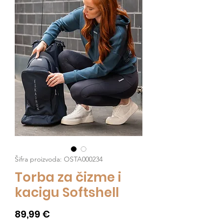
Šifra proizvoda: OSTA000234
Torba za čizme i
kacigu Softshell
Cijena
89,99 €