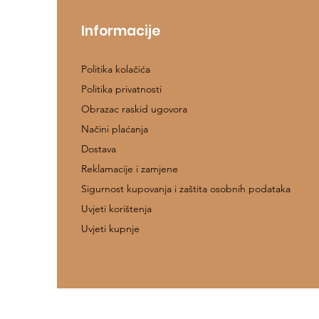
Informacije
Politika kolačića
Politika privatnosti
Obrazac raskid ugovora
Načini plaćanja
Dostava
Reklamacije i zamjene
Sigurnost kupovanja i zaštita osobnih podataka
Uvjeti korištenja
Uvjeti kupnje