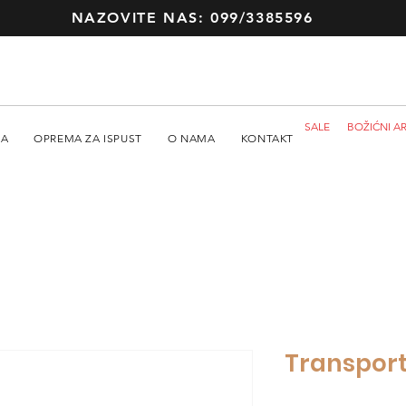
NAZOVITE NAS: 099/3385596
SALE
BOŽIĆNI AR
MA
OPREMA ZA ISPUST
O NAMA
KONTAKT
Transportn