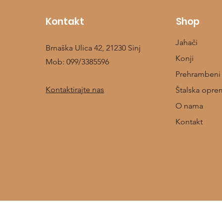
Kontakt
Shop
Jahači
Brnaška Ulica 42, 21230 Sinj
Konji
Mob:
099/3385596
Prehrambeni
Kontaktirajte nas
Štalska opre
O nama
Kontakt