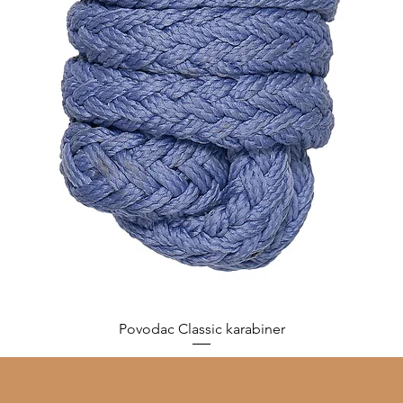
Povodac Classic karabiner
Cijena
10,00 €