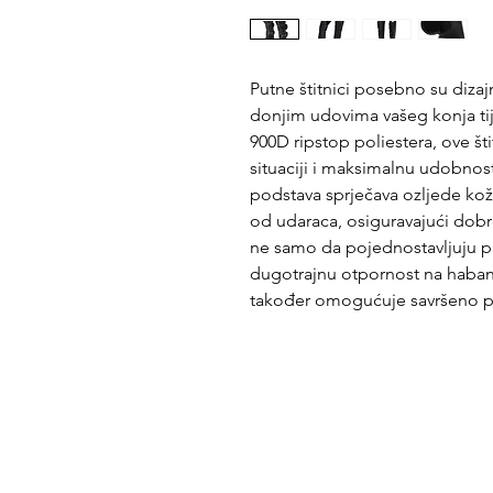
Putne štitnici posebno su dizaj
donjim udovima vašeg konja ti
900D ripstop poliestera, ove št
situaciji i maksimalnu udobnos
podstava sprječava ozljede kož
od udaraca, osiguravajući dobro
ne samo da pojednostavljuju pr
dugotrajnu otpornost na habanj
također omogućuje savršeno pri