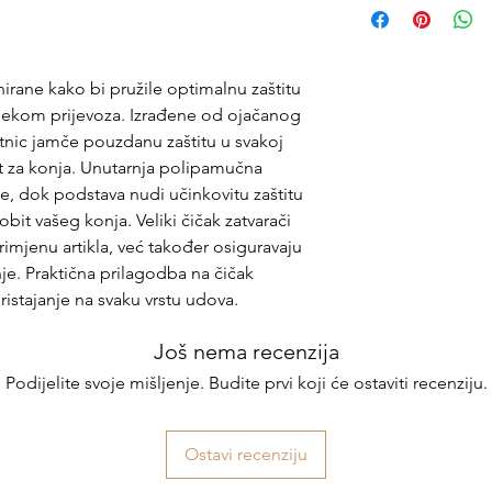
nirane kako bi pružile optimalnu zaštitu
jekom prijevoza. Izrađene od ojačanog
itnic jamče pouzdanu zaštitu u svakoj
t za konja. Unutarnja polipamučna
e, dok podstava nudi učinkovitu zaštitu
bit vašeg konja. Veliki čičak zatvarači
imjenu artikla, već također osiguravaju
e. Praktična prilagodba na čičak
stajanje na svaku vrstu udova.
Još nema recenzija
Podijelite svoje mišljenje. Budite prvi koji će ostaviti recenziju.
Ostavi recenziju