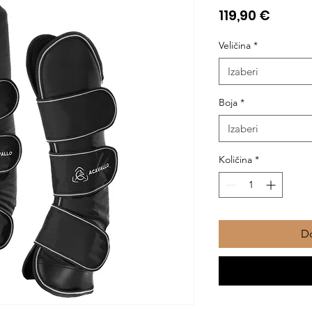
Cijen
119,90 €
Veličina
*
Izaberi
Boja
*
Izaberi
Količina
*
Do