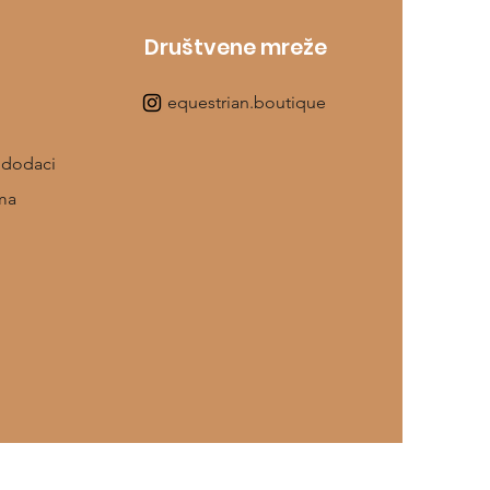
Društvene mreže
equestrian.boutique
 dodaci
ma