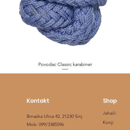
Povodac Classic karabiner
Cijena
10,00 €
Kontakt
Shop
Jahači
Brnaška Ulica 42, 21230 Sinj
Konji
Mob:
099/3385596