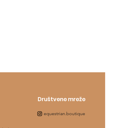
Društvene mreže
equestrian.boutique