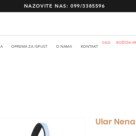
NAZOVITE NAS: 099/3385596
SALE
BOŽIĆNI AR
MA
OPREMA ZA ISPUST
O NAMA
KONTAKT
Ular Nena