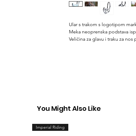
Ular s trakom s logotipom mar
Meka neoprenska podstava isp
Veličina za glavu i traku za nos 
You Might Also Like
Imperial Riding