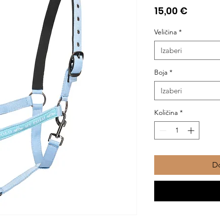
Cijena
15,00 €
Veličina
*
Izaberi
Boja
*
Izaberi
Količina
*
Do