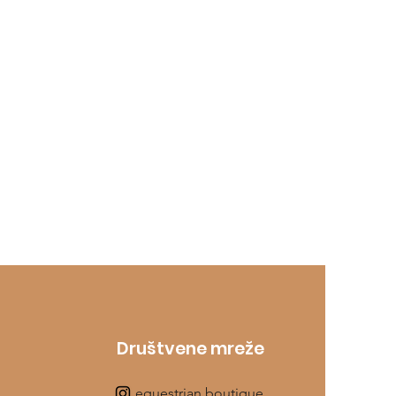
Društvene mreže
equestrian.boutique