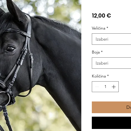
Cijena
12,00 €
Veličina
*
Izaberi
Boja
*
Izaberi
Količina
*
Do