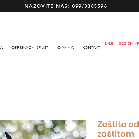
NAZOVITE NAS: 099/3385596
SALE
BOŽIĆNI AR
MA
OPREMA ZA ISPUST
O NAMA
KONTAKT
Zaštita o
zaštitom