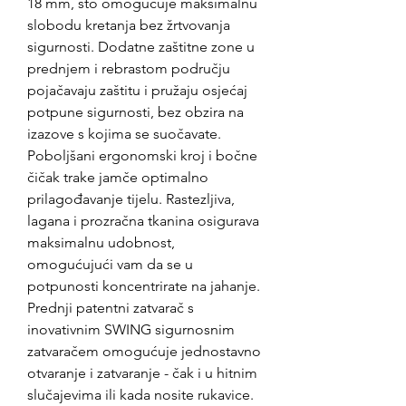
18 mm, što omogućuje maksimalnu
slobodu kretanja bez žrtvovanja
sigurnosti. Dodatne zaštitne zone u
prednjem i rebrastom području
pojačavaju zaštitu i pružaju osjećaj
potpune sigurnosti, bez obzira na
izazove s kojima se suočavate.
Poboljšani ergonomski kroj i bočne
čičak trake jamče optimalno
prilagođavanje tijelu. Rastezljiva,
lagana i prozračna tkanina osigurava
maksimalnu udobnost,
omogućujući vam da se u
potpunosti koncentrirate na jahanje.
Prednji patentni zatvarač s
inovativnim SWING sigurnosnim
zatvaračem omogućuje jednostavno
otvaranje i zatvaranje - čak i u hitnim
slučajevima ili kada nosite rukavice.