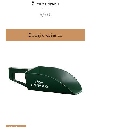
Žlica za hranu
Cijena
6,50 €
Dodaj u košaricu