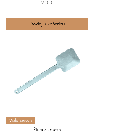
Cijena
9,00 €
Dodaj u košaricu
Waldhausen
Žlica za mash