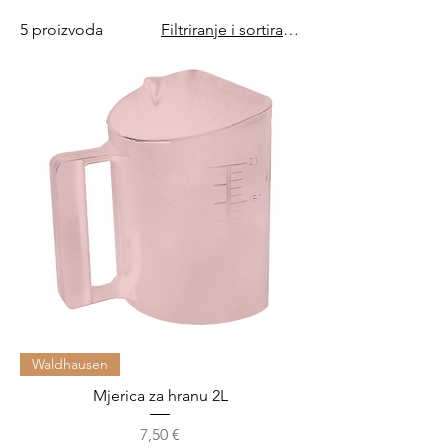
5 proizvoda
Filtriranje i sortiranje
Waldhausen
Mjerica za hranu 2L
Cijena
7,50 €