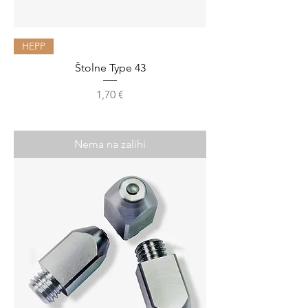
HEPP
Štolne Type 43
Cijena
1,70 €
Nema na zalihi