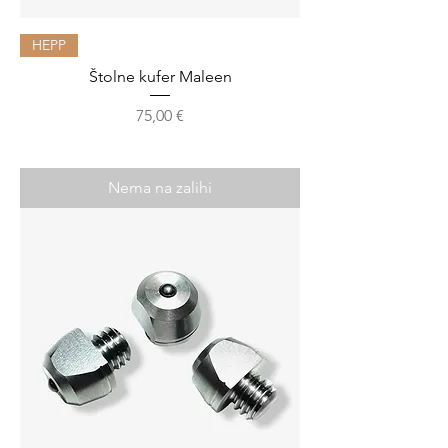
HEPP
Štolne kufer Maleen
Cijena
75,00 €
Nema na zalihi