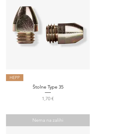
HEPP
Štolne Type 35
Cijena
1,70 €
Nema na zalihi