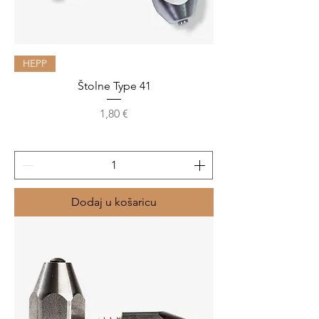
HEPP
Štolne Type 41
Cijena
1,80 €
Dodaj u košaricu