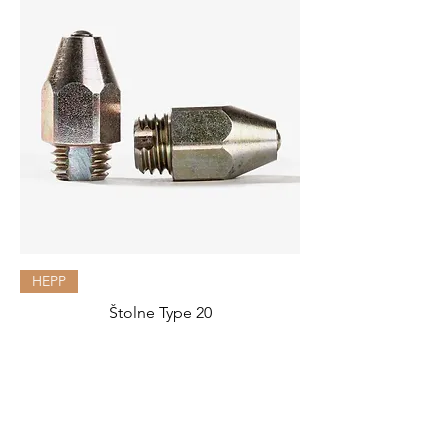
HEPP
Štolne Type 20
Cijena
3,15 €