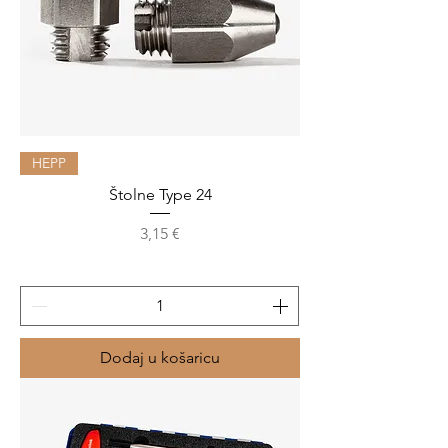
HEPP
Štolne Type 24
Cijena
3,15 €
Dodaj u košaricu