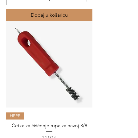
Dodaj u košaricu
HEPP
Četka za čišćenje rupa za navoj 3/8
Cijena
14,00 €