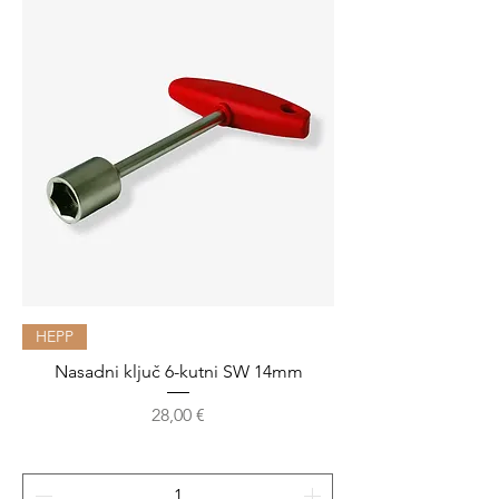
HEPP
Nasadni ključ 6-kutni SW 14mm
Cijena
28,00 €