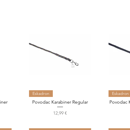
Brzi pregled
Eskadron
Eskadron
iner
Povodac Karabiner Regular
Povodac K
Cijena
12,99 €