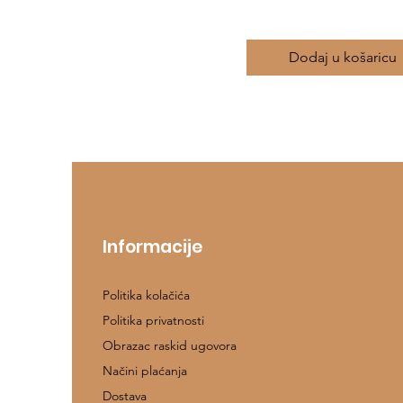
Dodaj u košaricu
Informacije
Politika kolačića
Politika privatnosti
Obrazac raskid ugovora
Načini plaćanja
Dostava