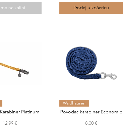
ma na zalihi
Dodaj u košaricu
Brzi pregled
Brzi pregled
Waldhausen
Karabiner Platinum
Povodac karabiner Economic
Cijena
Cijena
12,99 €
8,00 €