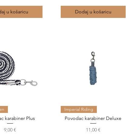
aj u košaricu
Dodaj u košaricu
Brzi pregled
Brzi pregled
en
Imperial Riding
c karabiner Plus
Povodac karabiner Deluxe
Cijena
Cijena
9,00 €
11,00 €