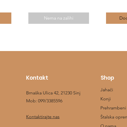
Nema na zalihi
Dod
Kontakt
Shop
Jahači
Brnaška Ulica 42, 21230 Sinj
Konji
Mob:
099/3385596
Prehrambeni
Kontaktirajte nas
Štalska opre
O nama