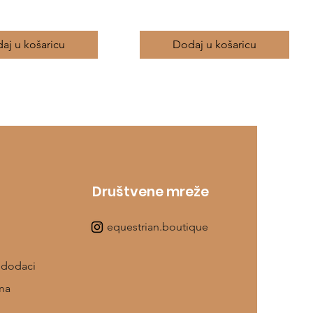
aj u košaricu
Dodaj u košaricu
Društvene mreže
equestrian.boutique
 dodaci
ma