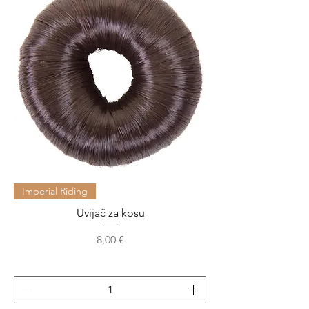
Imperial Riding
Uvijač za kosu
Cijena
8,00 €