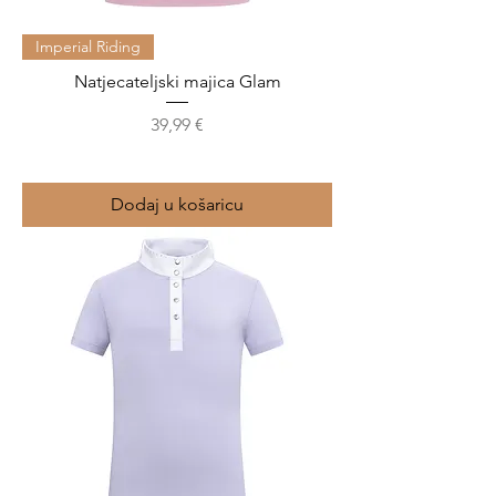
Imperial Riding
Natjecateljski majica Glam
Cijena
39,99 €
Dodaj u košaricu