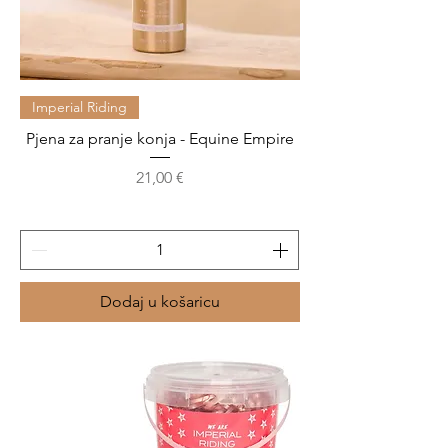
Imperial Riding
Pjena za pranje konja - Equine Empire
Cijena
21,00 €
Dodaj u košaricu