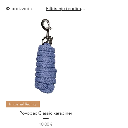
82 proizvoda
Filtriranje i sortiranje
Imperial Riding
Povodac Classic karabiner
Cijena
10,00 €