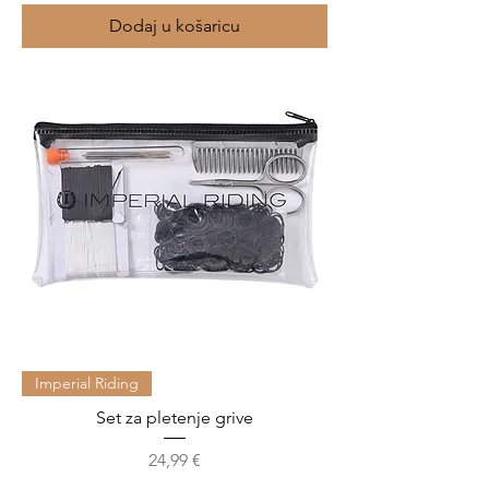
Dodaj u košaricu
Imperial Riding
Set za pletenje grive
Cijena
24,99 €