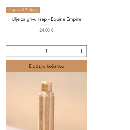
Imperial Riding
Ulje za grivu i rep - Equine Empire
Cijena
24,00 €
Dodaj u košaricu