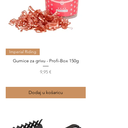
Imperial Riding
Gumice za grivu - Profi-Box 150g
Cijena
9,95 €
Dodaj u košaricu