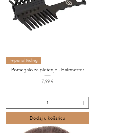
Imperial Riding
Pomagalo za pletenje - Hairmaster
Cijena
7,99 €
Dodaj u košaricu