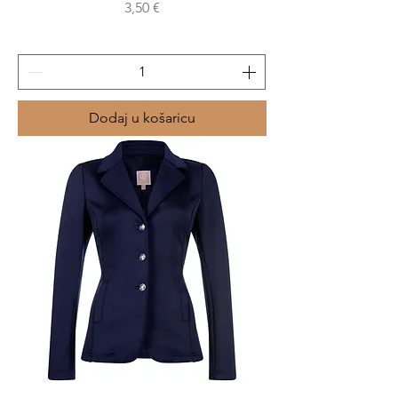
Cijena
3,50 €
Dodaj u košaricu