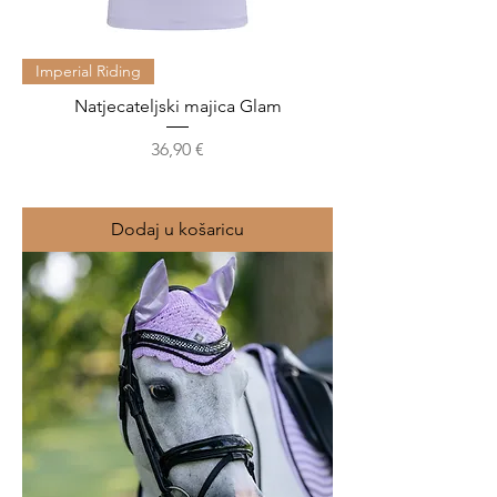
Imperial Riding
Natjecateljski majica Glam
Cijena
36,90 €
Dodaj u košaricu