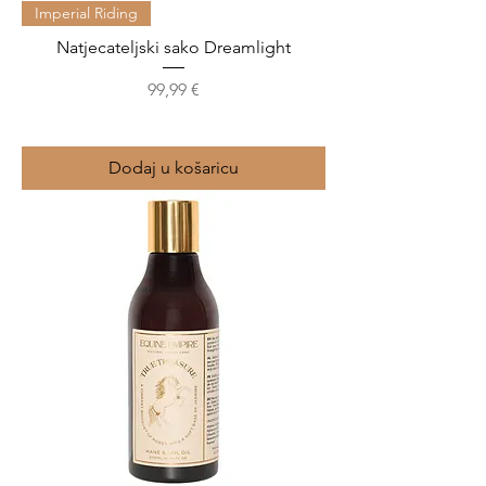
Imperial Riding
Natjecateljski sako Dreamlight
Cijena
99,99 €
Dodaj u košaricu