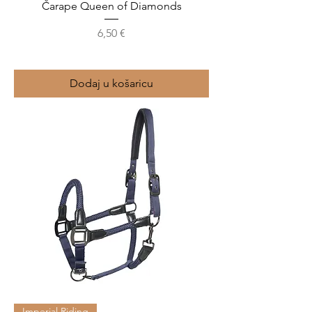
Čarape Queen of Diamonds
Cijena
6,50 €
Dodaj u košaricu
Imperial Riding