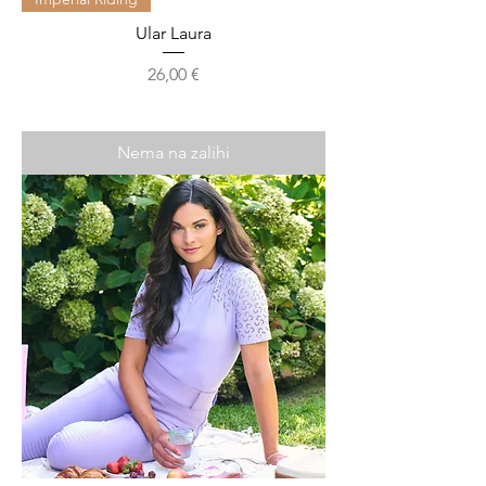
Ular Laura
Cijena
26,00 €
Nema na zalihi