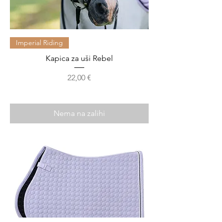
Imperial Riding
Kapica za uši Rebel
Cijena
22,00 €
Nema na zalihi