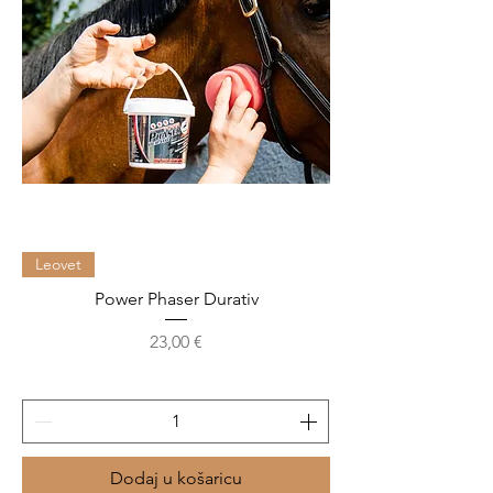
Leovet
Power Phaser Durativ
Cijena
23,00 €
Dodaj u košaricu