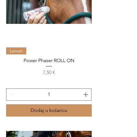
Leovet
Power Phaser ROLL ON
Cijena
7,50 €
Dodaj u košaricu