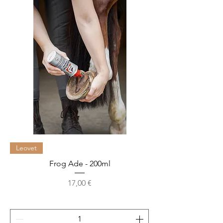
Leovet
Frog Ade - 200ml
Cijena
17,00 €