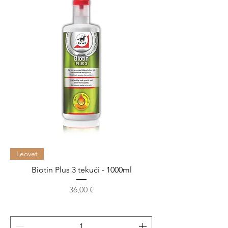
Leovet
Biotin Plus 3 tekući - 1000ml
Cijena
36,00 €