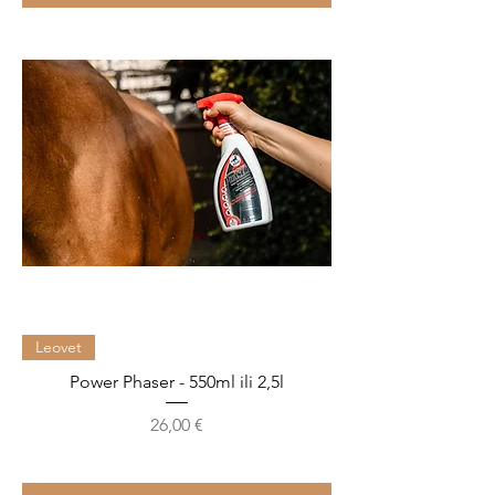
Leovet
Power Phaser - 550ml ili 2,5l
Cijena
26,00 €