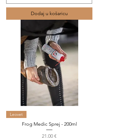
Dodaj u košaricu
Leovet
Frog Medic Sprej - 200ml
Cijena
21,00 €