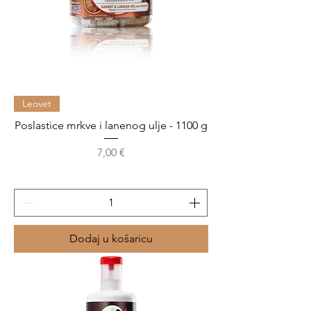
Leovet
Poslastice mrkve i lanenog ulje - 1100 g
Cijena
7,00 €
Dodaj u košaricu