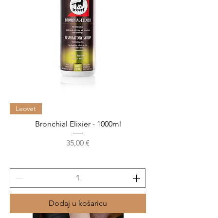
Leovet
Bronchial Elixier - 1000ml
Cijena
35,00 €
Dodaj u košaricu