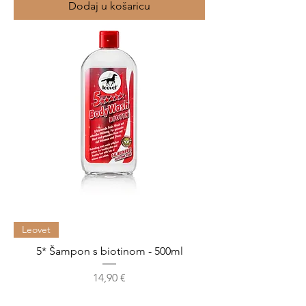
Dodaj u košaricu
Leovet
5* Šampon s biotinom - 500ml
Cijena
14,90 €