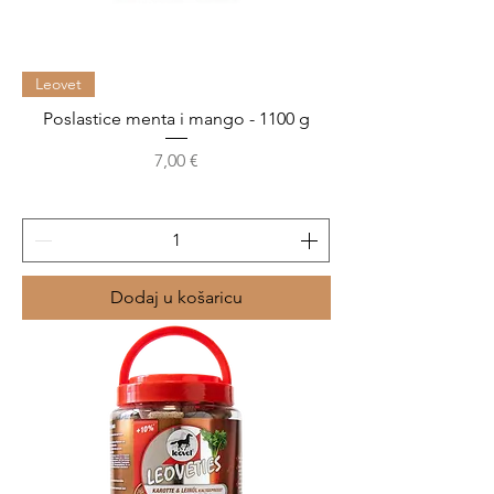
Leovet
Poslastice menta i mango - 1100 g
Cijena
7,00 €
Dodaj u košaricu