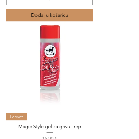
Dodaj u košaricu
Leovet
Magic Style gel za grivu i rep
Cijena
15,90 €