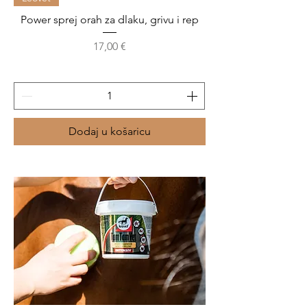
Power sprej orah za dlaku, grivu i rep
Cijena
17,00 €
Dodaj u košaricu