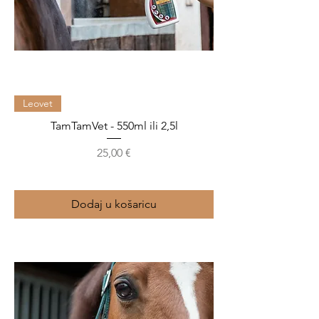
Leovet
TamTamVet - 550ml ili 2,5l
Cijena
25,00 €
Dodaj u košaricu