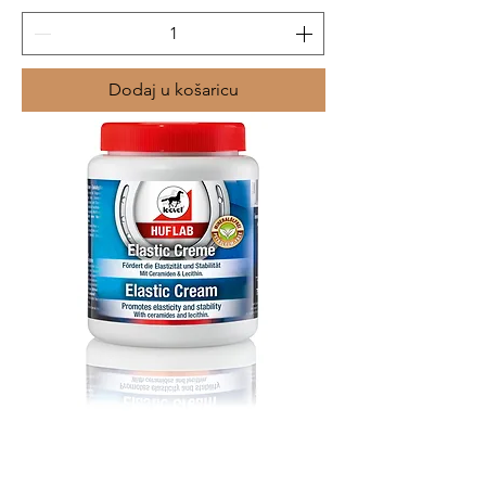
Dodaj u košaricu
Leovet
HUFLAB Elastik Krema