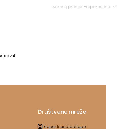
Sortiraj prema:
Preporučeno
kupovati.
Društvene mreže
equestrian.boutique