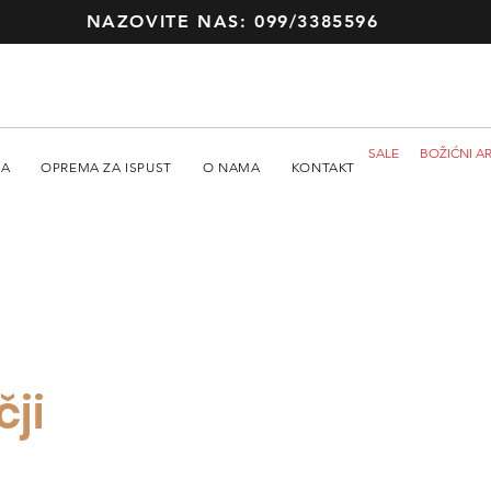
NAZOVITE NAS: 099/3385596
SALE
BOŽIĆNI AR
MA
OPREMA ZA ISPUST
O NAMA
KONTAKT
čji