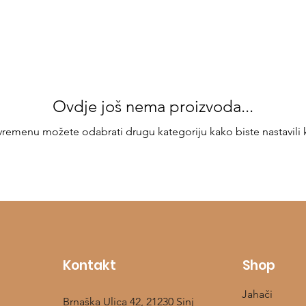
Ovdje još nema proizvoda...
emenu možete odabrati drugu kategoriju kako biste nastavili 
Kontakt
Shop
Jahači
Brnaška Ulica 42, 21230 Sinj