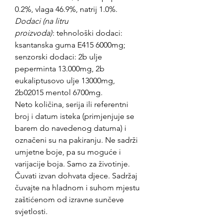
0.2%, vlaga 46.9%, natrij 1.0%.
Dodaci (na litru
proizvoda)
: tehnološki dodaci:
ksantanska guma E415 6000mg;
senzorski dodaci: 2b ulje
peperminta 13.000mg, 2b
eukaliptusovo ulje 13000mg,
2b02015 mentol 6700mg.
Neto količina, serija ili referentni
broj i datum isteka (primjenjuje se
barem do navedenog datuma) i
označeni su na pakiranju. Ne sadrži
umjetne boje, pa su moguće i
varijacije boja. Samo za životinje.
Čuvati izvan dohvata djece. Sadržaj
čuvajte na hladnom i suhom mjestu
zaštićenom od izravne sunčeve
svjetlosti.