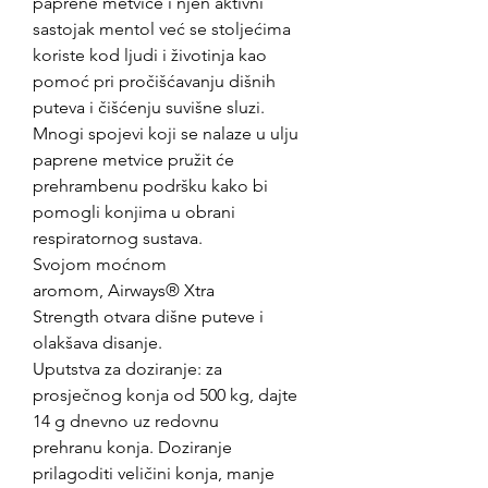
paprene metvice i njen aktivni
sastojak mentol već se stoljećima
koriste kod ljudi i životinja kao
pomoć pri pročišćavanju dišnih
puteva i čišćenju suvišne sluzi.
Mnogi spojevi koji se nalaze u ulju
paprene metvice pružit će
prehrambenu podršku kako bi
pomogli konjima u obrani
respiratornog sustava.
Svojom moćnom
aromom, Airways® Xtra
Strength otvara dišne puteve i
olakšava disanje.
Uputstva za doziranje: za
prosječnog konja od 500 kg, dajte
14 g dnevno uz redovnu
prehranu konja. Doziranje
prilagoditi veličini konja, manje