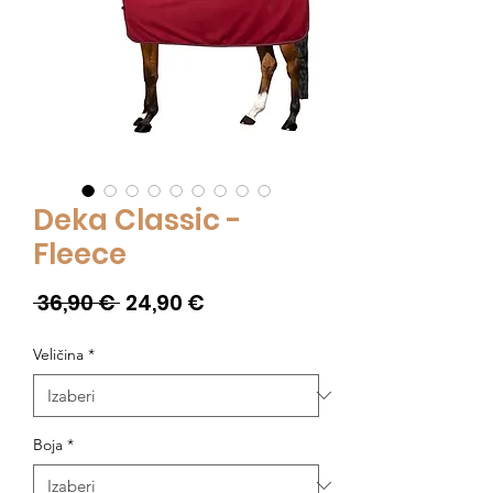
Deka Classic -
Fleece
Redovna
Cijena
 36,90 € 
24,90 €
cijena
s
Veličina
*
popustom
Boja
*