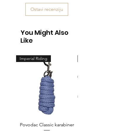
Ostavi recenziju
You Might Also
Like
Imperial Riding
Feeling
Povodac Classic karabiner
Žvala cheeck - jedno