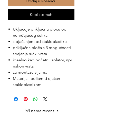
Dodaj u košaricu
Kupi odmah
Uključuje priključnu ploču od
nehrđajućeg čelika
s ojačanjem od stakloplastike
priključna ploča s 3 mogućnosti
spajanja ručki vrata
idealno kao početni izolator, npr.
nakon vrata
za montažu vijcima
Materijal: poliamid ojačan
stakloplastikom
Još nema recenzija