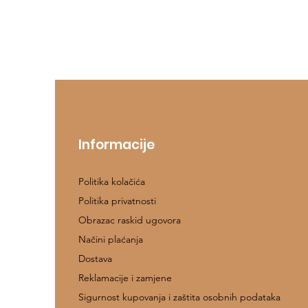
Informacije
Politika kolačića
Politika privatnosti
Obrazac raskid ugovora
Načini plaćanja
Dostava
Reklamacije i zamjene
Sigurnost kupovanja i zaštita osobnih podataka