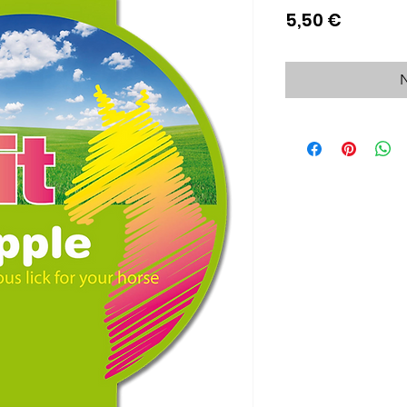
Cijena
5,50 €
N