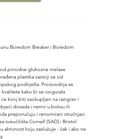
dopunu Boredom Breaker i Boredom
om od prirodne glukozne melase
ađena plastika sastoji se od
ropskog podrijetla. Proizvodnja se
kvalitete kako bi se osigurala
 će konj biti zaokupljen na razigran i
zbjeći dosada i nemir u boksu ili
oda preporučuju i renomirani stručnjaci
a sveučilišta Cornell (SAD) i Bristol
 aktivnost koju zaslužuje - čak i ako ne
 g