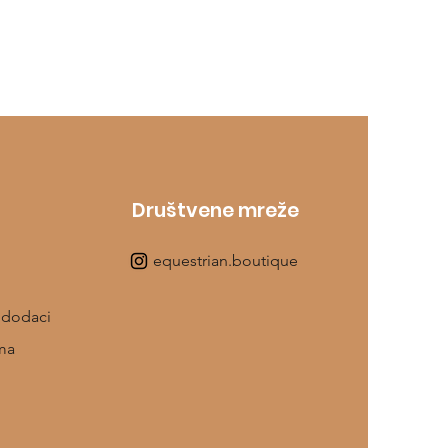
Društvene mreže
equestrian.boutique
 dodaci
ma