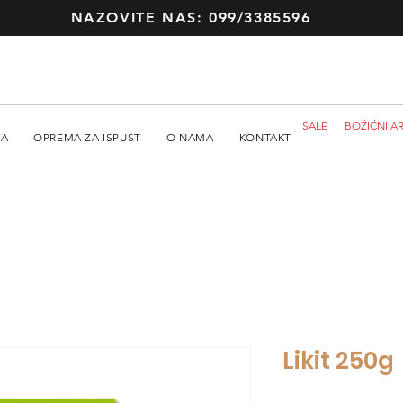
NAZOVITE NAS: 099/3385596
SALE
BOŽIĆNI AR
MA
OPREMA ZA ISPUST
O NAMA
KONTAKT
Likit 250g