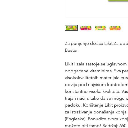
Za punjenje držača Likit.Za 
Buster.
Likit lizala sastoje se uglavn
obogaćene vitaminima. Sva prer
visokokvalitetnih materijala eu
odvija pod najvišom kontrolom 
konstantno visoka kvaliteta. Vaš
trajan način, tako da se mogu i
padoku. Korištenje Likit proizv
za istraživanje ponašanja konja s
(Engleska). Ponudite svom konju
možete biti tamo! Sadržaj: 650