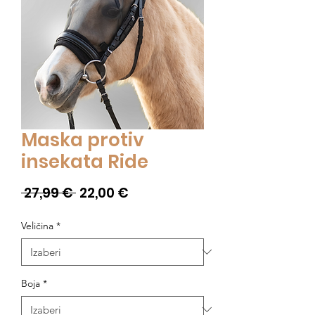
Maska protiv
insekata Ride
Redovna
Cijena
 27,99 € 
22,00 €
cijena
s
Veličina
*
popustom
Boja
*