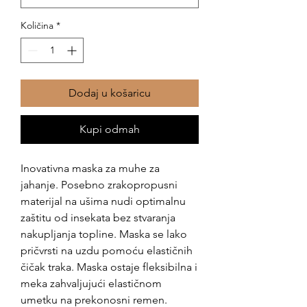
Količina
*
Dodaj u košaricu
Kupi odmah
Inovativna maska ​​za muhe za
jahanje. Posebno zrakopropusni
materijal na ušima nudi optimalnu
zaštitu od insekata bez stvaranja
nakupljanja topline. Maska se lako
pričvrsti na uzdu pomoću elastičnih
čičak traka. Maska ostaje fleksibilna i
meka zahvaljujući elastičnom
umetku na prekonosni remen.