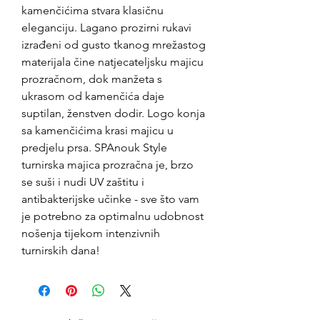
kamenčićima stvara klasičnu
eleganciju. Lagano prozirni rukavi
izrađeni od gusto tkanog mrežastog
materijala čine natjecateljsku majicu
prozračnom, dok manžeta s
ukrasom od kamenčića daje
suptilan, ženstven dodir. Logo konja
sa kamenčićima krasi majicu u
predjelu prsa. SPAnouk Style
turnirska majica prozračna je, brzo
se suši i nudi UV zaštitu i
antibakterijske učinke - sve što vam
je potrebno za optimalnu udobnost
nošenja tijekom intenzivnih
turnirskih dana!