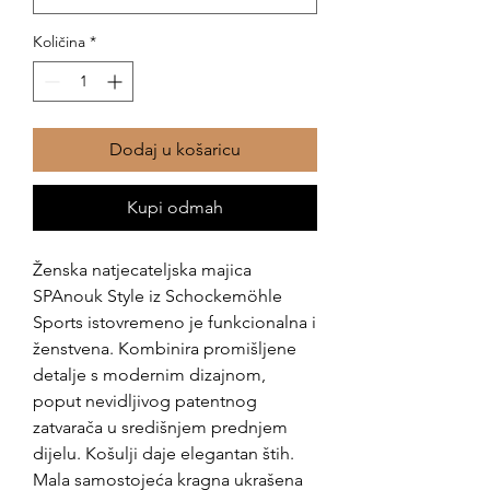
Količina
*
Dodaj u košaricu
Kupi odmah
Ženska natjecateljska majica
SPAnouk Style iz Schockemöhle
Sports istovremeno je funkcionalna i
ženstvena. Kombinira promišljene
detalje s modernim dizajnom,
poput nevidljivog patentnog
zatvarača u središnjem prednjem
dijelu. Košulji daje elegantan štih.
Mala samostojeća kragna ukrašena