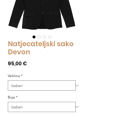
Natjecateljski sako
Devon
Cijena
95,00 €
Veličina
*
Boja
*