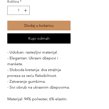
Količina
*
Dodaj u košaricu
Kupi odmah
- Udoban: rastezljivi materijal.
- Elegantan: Ukrasni džepovi i
manšete.
- Sloboda kretanja: dva stražnja
proreza za veću fleksibilnost.
- Zatvaranje gumbima.
- Sivi obrub na ukrasnim džepovima.
Materijal: 94% poliester, 6% elastin.