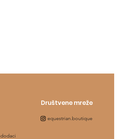
Društvene mreže
equestrian.boutique
 dodaci