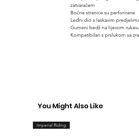
zatvaračem
Bočne stranice su perforirane
Leđni dio s laskavim predjelim
Gumeni bedž na lijevom rukav
Kompatibilan s prslukom sa zra
You Might Also Like
Imperial Riding