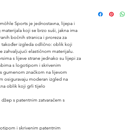
öhle Sports je jednostavna, lijepa i
aterijala koji se brzo suši, jakna ima
ranih bočnih stranica i proreza za
 također izgleda odlično: oblik koji
je zahvaljujući elastičnom materijalu.
sima s lijeve strane jednako su lijepi za
bima s logotipom i skrivenim
o s gumenom značkom na lijevom
m osiguravaju moderan izgled na
a oblik koji grli tijelo
 džep s patentnim zatvaračem s
otipom i skrivenim patentnim