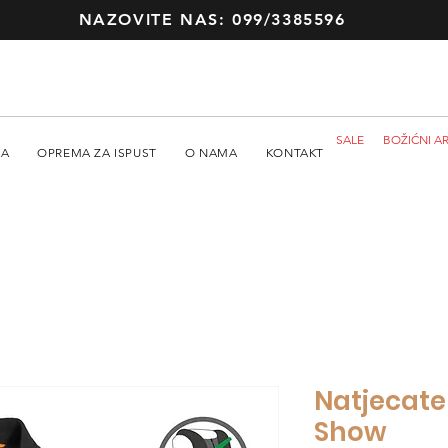
NAZOVITE NAS: 099/3385596
SALE
BOŽIĆNI AR
MA
OPREMA ZA ISPUST
O NAMA
KONTAKT
Natjecatel
Show