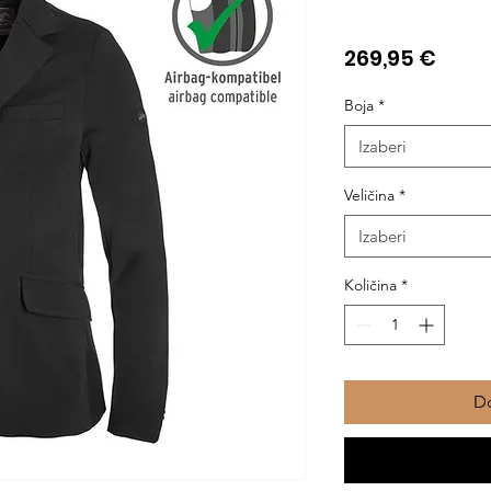
Cije
269,95 €
Boja
*
Izaberi
Veličina
*
Izaberi
Količina
*
Do