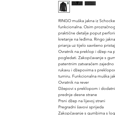
RINGO muška jakna iz Schockem
funkcionalna. Osim prozračnog m
praktične detalje poput perfori
kretanje na leđima. Ringo jakna
prianja uz tijelo savršeno prista
Ovratnik na preklop i džep na pr
pogledati. Zakopčavanje s gum
patentnim zatvaračem zajedn
rukavu i džepovima s preklopo
turniru. Funkcionalna muška jakn
Ovratnik na rever
Džepovi s preklopom i dodatni
prednje desne strane
Prsni džep na lijevoj strani
Pregradni šavovi sprijeda
Zakopčavanje s gumbima s log