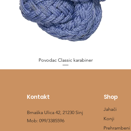
Povodac Classic karabiner
Cijena
10,00 €
Kontakt
Shop
Jahači
Brnaška Ulica 42, 21230 Sinj
Konji
Mob:
099/3385596
Prehrambeni