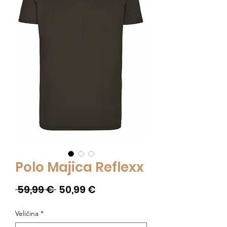
Polo Majica Reflexx
Redovna
Cijena
 59,99 € 
50,99 €
cijena
s
Veličina
*
popustom