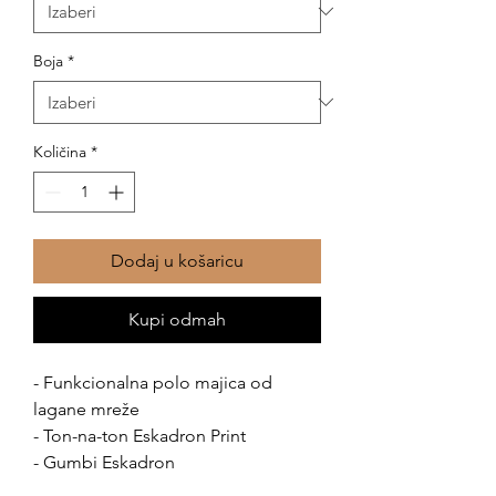
Boja
*
Količina
*
Dodaj u košaricu
Kupi odmah
- Funkcionalna polo majica od
lagane mreže
- Ton-na-ton Eskadron Print
- Gumbi Eskadron