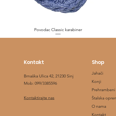
Povodac Classic karabiner
Cijena
10,00 €
Kontakt
Shop
Jahači
Brnaška Ulica 42, 21230 Sinj
Konji
Mob:
099/3385596
Prehrambeni
Kontaktirajte nas
Štalska opre
O nama
Kontakt