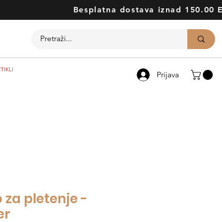
Besplatna dostava iznad 150.00 
TIKLI
Prijava
za pletenje -
er