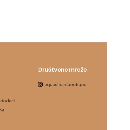
Društvene mreže
equestrian.boutique
 dodaci
ma