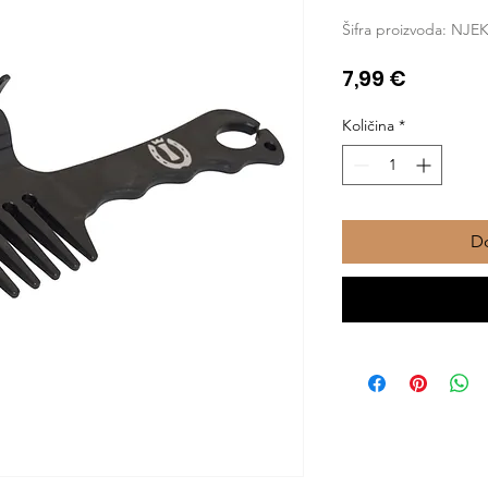
Šifra proizvoda: NJE
Cijena
7,99 €
Količina
*
Do