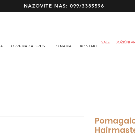
NAZOVITE NAS: 099/3385596
SALE
BOŽIĆNI AR
MA
OPREMA ZA ISPUST
O NAMA
KONTAKT
Pomagalo 
Hairmast