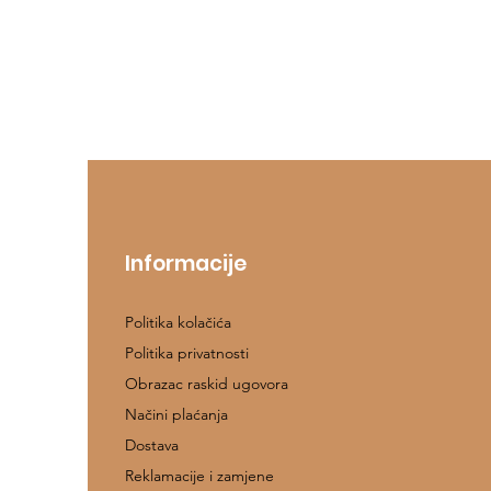
Informacije
Politika kolačića
Politika privatnosti
Obrazac raskid ugovora
Načini plaćanja
Dostava
Reklamacije i zamjene