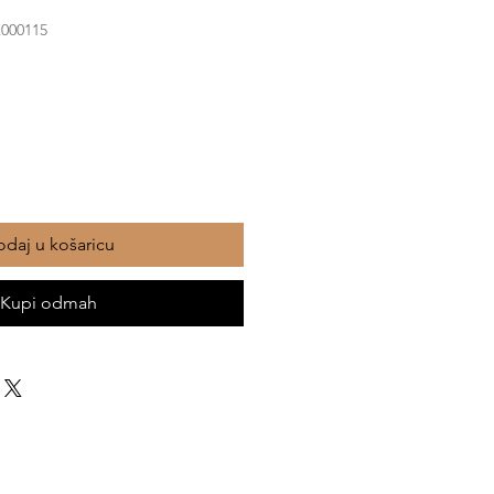
K000115
daj u košaricu
Kupi odmah