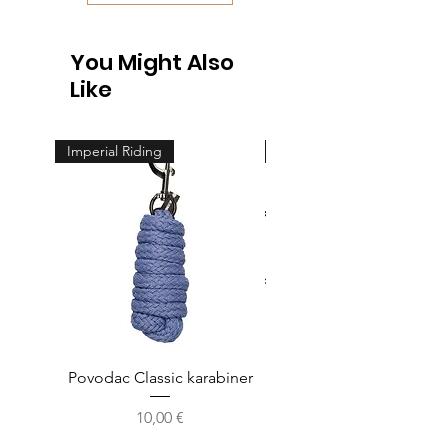
You Might Also
Like
Imperial Riding
Feeling
Povodac Classic karabiner
Žvala cheeck - jedno
Cijena
10,00 €