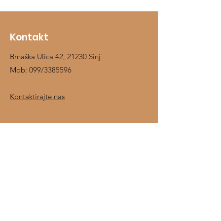
Kontakt
Brnaška Ulica 42, 21230 Sinj
Mob:
099/3385596
Kontaktirajte nas
Shop
Jahači
Konji
Prehrambeni dodaci
Štalska oprema
O nama