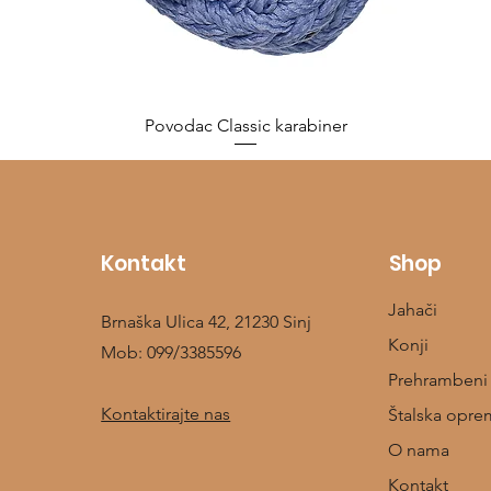
Povodac Classic karabiner
Cijena
10,00 €
Kontakt
Shop
Jahači
Brnaška Ulica 42, 21230 Sinj
Konji
Mob:
099/3385596
Prehrambeni
Kontaktirajte nas
Štalska opre
O nama
Kontakt