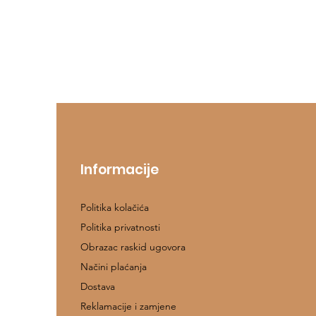
Informacije
Politika kolačića
Politika privatnosti
Obrazac raskid ugovora
Načini plaćanja
Dostava
Reklamacije i zamjene