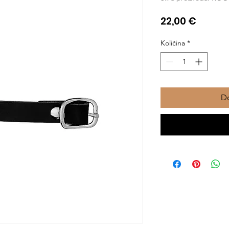
Cijena
22,00 €
Količina
*
Do