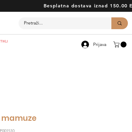
Besplatna dostava iznad 150.00 
TIKLI
Prijava
a mamuze
OP001510