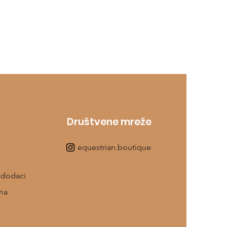
Društvene mreže
equestrian.boutique
 dodaci
ma