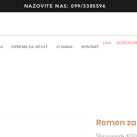
NAZOVITE NAS: 099/3385596
SALE
BOŽIĆNI AR
MA
OPREMA ZA ISPUST
O NAMA
KONTAKT
Remen z
Šifra proizvoda: KO