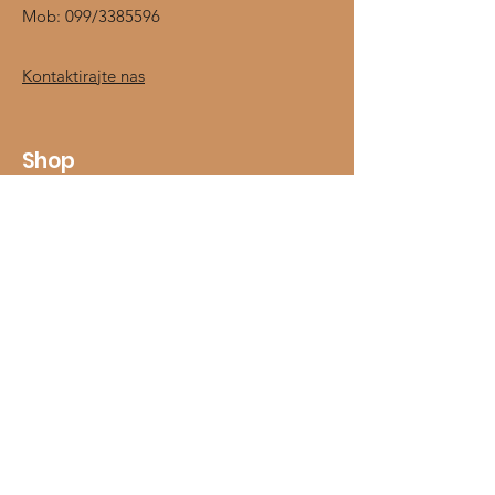
Mob:
099/3385596
Kontaktirajte nas
Shop
Jahači
Konji
Prehrambeni dodaci
Štalska oprema
O nama
Kontakt
Informacije