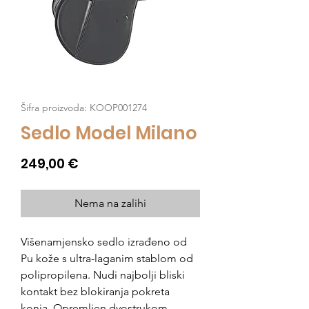
Šifra proizvoda: KOOP001274
Sedlo Model Milano
Cijena
249,00 €
Nema na zalihi
Višenamjensko sedlo izrađeno od
Pu kože s ultra-laganim stablom od
polipropilena. Nudi najbolji bliski
kontakt bez blokiranja pokreta
konja. Opremljen dvostrukom