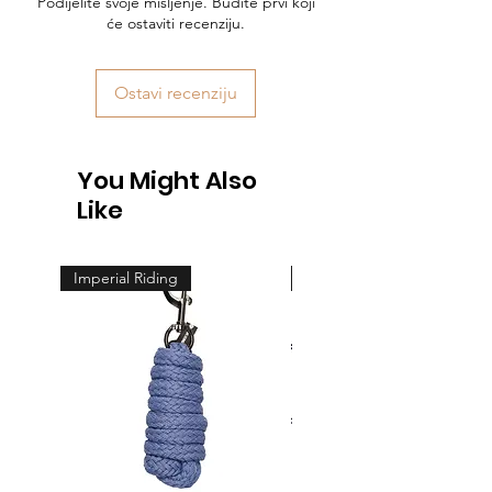
Podijelite svoje mišljenje. Budite prvi koji
će ostaviti recenziju.
Ostavi recenziju
You Might Also
Like
Imperial Riding
Feeling