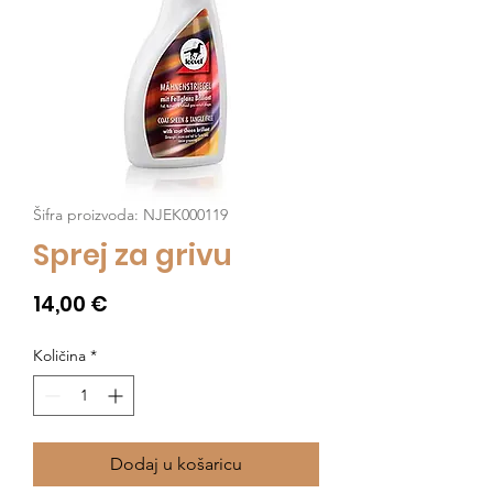
Šifra proizvoda: NJEK000119
Sprej za grivu
Cijena
14,00 €
Količina
*
Dodaj u košaricu