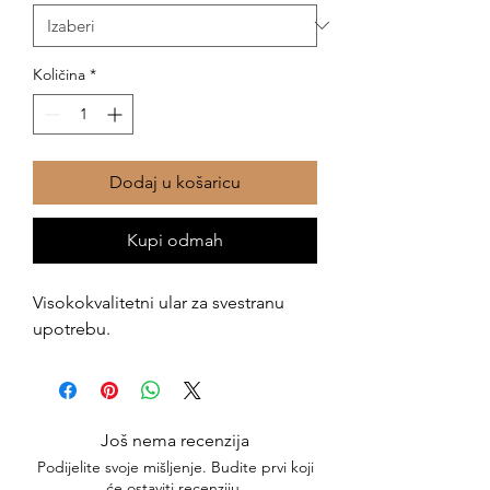
Količina
*
Dodaj u košaricu
Kupi odmah
Visokokvalitetni ular za svestranu
upotrebu.
Još nema recenzija
Podijelite svoje mišljenje. Budite prvi koji
će ostaviti recenziju.